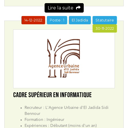
Lire la suite
14-12-2022
Poste : 1
El Jadida
Statutaire
30-11-2022
CADRE SUPÉRIEUR EN INFORMATIQUE
Recruteur : L'Agence Urbaine d'El Jadida Sidi
Bennour
Formation : Ingénieur
Expériences : Débutant (moins d'un an)