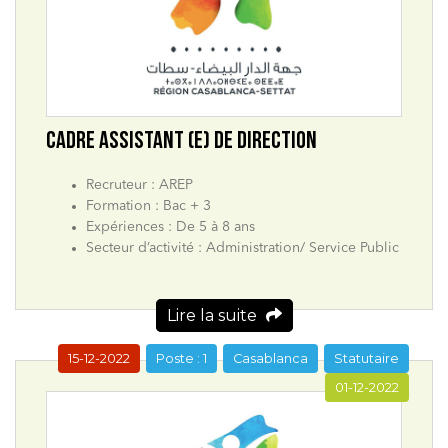
CADRE ASSISTANT (E) DE DIRECTION
Recruteur : AREP
Formation : Bac + 3
Expériences : De 5 à 8 ans
Secteur d’activité : Administration/ Service Public
Lire la suite
15-12-2022
Poste : 1
Casablanca
Statutaire
01-12-2022