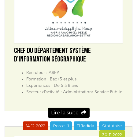
CHEF DU DÉPARTEMENT SYSTÈME
D’INFORMATION GÉOGRAPHIQUE
Recruteur : AREP
Formation : Bac+5 et plus
Expériences : De 5 à 8 ans
Secteur d’activité : Administration/ Service Public
Lire la suite
14-12-2022
Poste : 1
El Jadida
Statutaire
30-11-2022