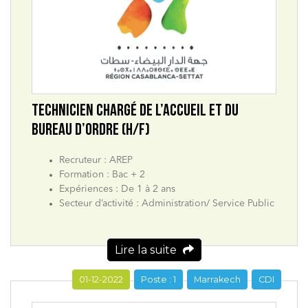
TECHNICIEN CHARGÉ DE L’ACCUEIL ET DU
BUREAU D’ORDRE (H/F)
Recruteur : AREP
Formation : Bac + 2
Expériences : De 1 à 2 ans
Secteur d’activité : Administration/ Service Public
Lire la suite
01-12-2022
Poste : 1
Marrakech
CDI