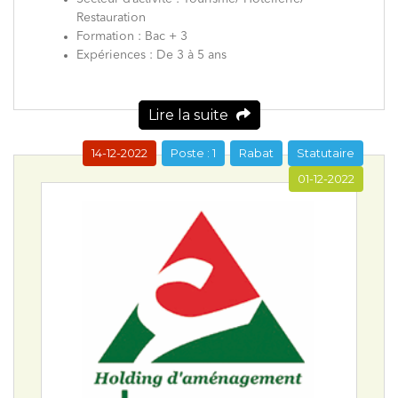
Restauration
Formation : Bac + 3
Expériences : De 3 à 5 ans
Lire la suite
14-12-2022
Poste : 1
Rabat
Statutaire
01-12-2022