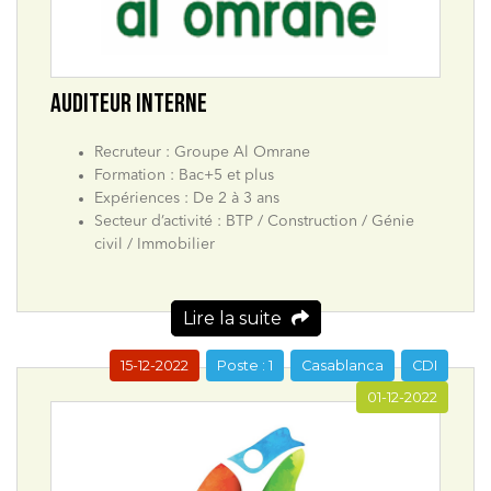
AUDITEUR INTERNE
Recruteur : Groupe Al Omrane
Formation : Bac+5 et plus
Expériences : De 2 à 3 ans
Secteur d’activité : BTP / Construction / Génie
civil / Immobilier
Lire la suite
15-12-2022
Poste : 1
Casablanca
CDI
01-12-2022