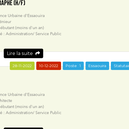
RAPHE (H/F)
ence Urbaine d'Essaouira
énieur
ébutant (moins d'un an)
té : Administration/ Service Public
Lire la suite
28-11-2022
10-12-2022
Poste : 1
Essaouira
Statutai
ence Urbaine d'Essaouira
hitecte
ébutant (moins d'un an)
té : Administration/ Service Public