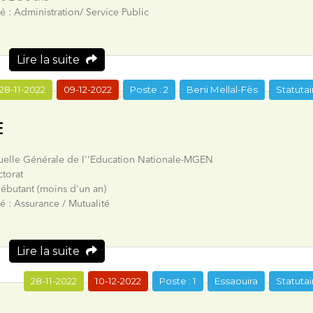
té : Administration/ Service Public
Lire la suite
28-11-2022
09-12-2022
Poste : 2
Beni Mellal-Fès
Statutai
E
tuelle Générale de l''Education Nationale-MGEN
torat
ébutant (moins d'un an)
té : Assurance / Mutualité
Lire la suite
28-11-2022
10-12-2022
Poste : 1
Essaouira
Statutai