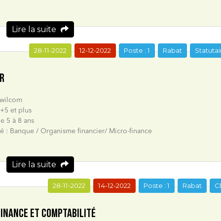
Lire la suite
28-11-2022
12-12-2022
Poste : 1
Rabat
Statutai
R
mwilcom
+5 et plus
e 5 à 8 ans
ité : Banque / Organisme financier/ Micro-finance
Lire la suite
28-11-2022
14-12-2022
Poste : 1
Rabat
C
FINANCE ET COMPTABILITÉ