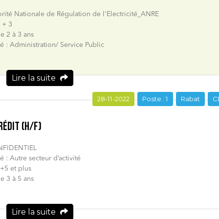
orité Nationale de Régulation de l'Electricité_ANRE
 + 3
e 2 à 3 ans
té : Administration/ Service Public
Lire la suite
28-11-2022
Poste : 1
Rabat
C
ÉDIT (H/F)
ONFIDENTIEL
té : Autre secteur d’activité
+5 et plus
e 3 à 5 ans
Lire la suite