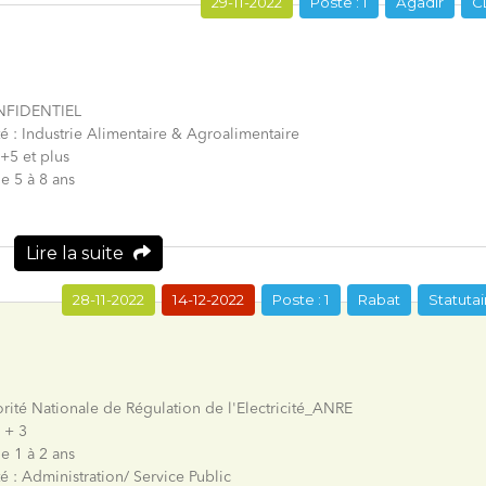
29-11-2022
Poste : 1
Agadir
C
ONFIDENTIEL
ité : Industrie Alimentaire & Agroalimentaire
+5 et plus
e 5 à 8 ans
Lire la suite
28-11-2022
14-12-2022
Poste : 1
Rabat
Statutai
orité Nationale de Régulation de l'Electricité_ANRE
 + 3
e 1 à 2 ans
té : Administration/ Service Public