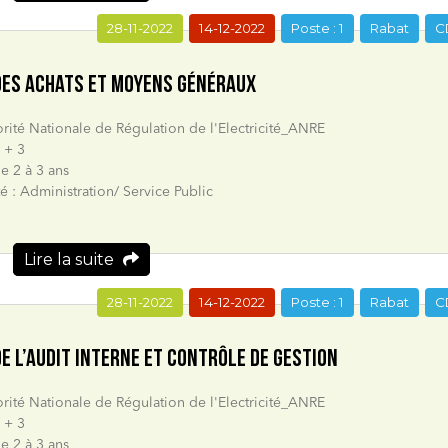
28-11-2022
14-12-2022
Poste : 1
Rabat
C
 DES ACHATS ET MOYENS GÉNÉRAUX
orité Nationale de Régulation de l'Electricité_ANRE
 + 3
e 2 à 3 ans
té : Administration/ Service Public
Lire la suite
28-11-2022
14-12-2022
Poste : 1
Rabat
C
DE L’AUDIT INTERNE ET CONTRÔLE DE GESTION
orité Nationale de Régulation de l'Electricité_ANRE
 + 3
e 2 à 3 ans