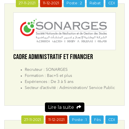
27-11-2021
11-12-2021
Poste : 2
Rabat
CDI
CADRE ADMINISTRATIF ET FINANCIER
Recruteur : SONARGES
Formation : Bac+5 et plus
Expériences : De 3 à 5 ans
Secteur d’activité : Administration/ Service Public
Lire la suite
27-11-2021
11-12-2021
Poste : 1
Fès
CDI