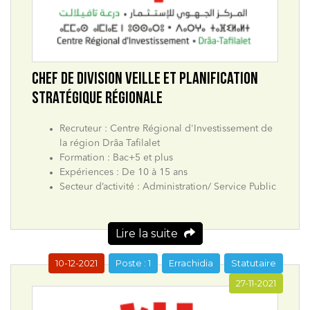
CHEF DE DIVISION VEILLE ET PLANIFICATION
STRATÉGIQUE RÉGIONALE
Recruteur : Centre Régional d'Investissement de
la région Drâa Tafilalet
Formation : Bac+5 et plus
Expériences : De 10 à 15 ans
Secteur d’activité : Administration/ Service Public
Lire la suite
10-12-2021
Poste : 1
Errachidia
Statutaire
27-11-2021