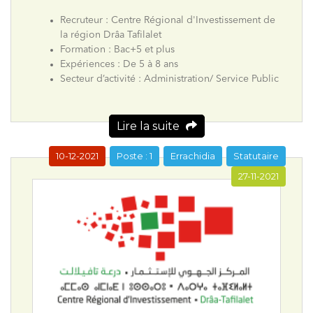
Recruteur : Centre Régional d'Investissement de
la région Drâa Tafilalet
Formation : Bac+5 et plus
Expériences : De 5 à 8 ans
Secteur d’activité : Administration/ Service Public
Lire la suite
10-12-2021
Poste : 1
Errachidia
Statutaire
27-11-2021