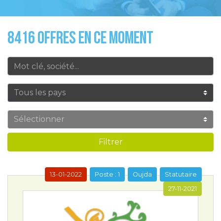
8416 OFFRES EN CE MOMENT
Filtrer
13-01-2022
Poste : 1
Oujda
Statutaire
27-11-2021