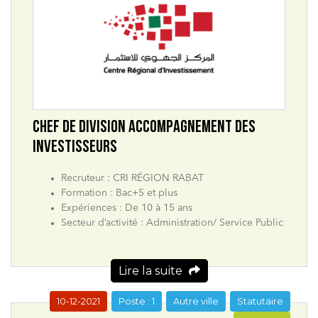
CHEF DE DIVISION ACCOMPAGNEMENT DES
INVESTISSEURS
Recruteur : CRI RÉGION RABAT
Formation : Bac+5 et plus
Expériences : De 10 à 15 ans
Secteur d’activité : Administration/ Service Public
Lire la suite
10-12-2021
Poste : 1
Autre ville
Statutaire