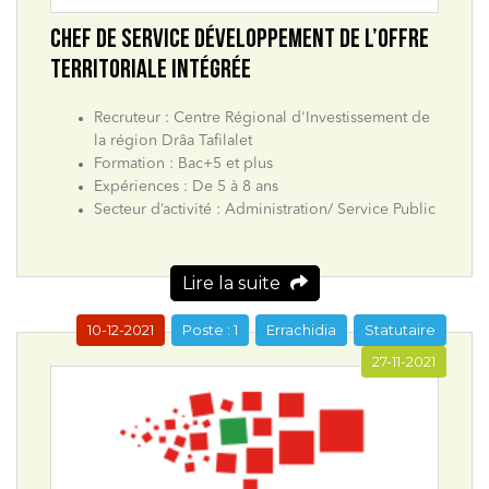
CHEF DE SERVICE DÉVELOPPEMENT DE L’OFFRE
TERRITORIALE INTÉGRÉE
Recruteur : Centre Régional d'Investissement de
la région Drâa Tafilalet
Formation : Bac+5 et plus
Expériences : De 5 à 8 ans
Secteur d’activité : Administration/ Service Public
Lire la suite
10-12-2021
Poste : 1
Errachidia
Statutaire
27-11-2021