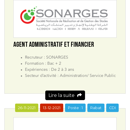
AGENT ADMINISTRATIF ET FINANCIER
Recruteur : SONARGES
Formation : Bac + 2
Expériences : De 2 à 3 ans
Secteur d’activité : Administration/ Service Public
Lire la suite
26-11-2021
13-12-2021
Poste : 1
Rabat
CDI