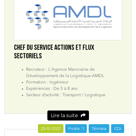
CHEF DU SERVICE ACTIONS ET FLUX
SECTORIELS
Recruteur : L'Agence Marocaine de
Développement de la Logistique-AMDL
Formation : Ingénieur
Expériences : De 5 à 8 ans
Secteur d’activité : Transport / Logistique
Lire la suite
25-10-2021
Poste : 1
Témara
CDI