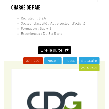
CHARGÉ DE PAIE
Recruteur : SI2A
Secteur d’activité : Autre secteur d’activité
Formation : Bac + 3
Expériences : De 3 à 5 ans
Lire la suite
07-11-2021
Poste : 1
Rabat
Statutaire
24-10-2021