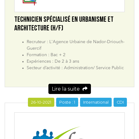
TECHNICIEN SPÉCIALISÉ EN URBANISME ET
ARCHITECTURE (H/F)
Recruteur : L'Agence Urbaine de Nador-Driouch-
Guercif
Formation : Bac + 2
Expériences : De 2 à 3 ans
Secteur d’activité : Administration/ Service Public
Lire la suite
26-10-2021
Poste : 1
International
CDI