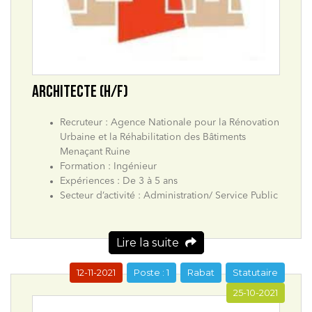
ARCHITECTE (H/F)
Recruteur : Agence Nationale pour la Rénovation
Urbaine et la Réhabilitation des Bâtiments
Menaçant Ruine
Formation : Ingénieur
Expériences : De 3 à 5 ans
Secteur d’activité : Administration/ Service Public
Lire la suite
12-11-2021
Poste : 1
Rabat
Statutaire
25-10-2021