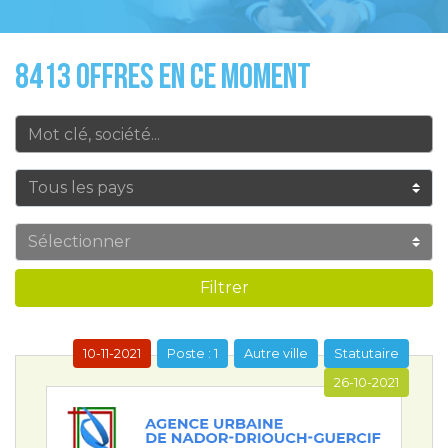
8413 OFFRES EN CE MOMENT
Filtrer
10-11-2021
Poste : 1
Autre ville
Statutaire
26-10-2021