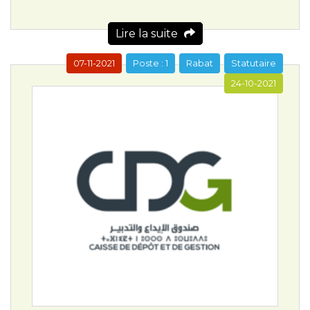
Lire la suite
07-11-2021
Poste : 1
Rabat
Statutaire
24-10-2021