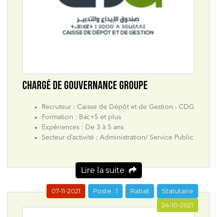
CHARGÉ DE GOUVERNANCE GROUPE
Recruteur : Caisse de Dépôt et de Gestion - CDG
Formation : Bac+5 et plus
Expériences : De 3 à 5 ans
Secteur d’activité : Administration/ Service Public
Lire la suite
07-11-2021
Poste : 1
Rabat
Statutaire
24-10-2021