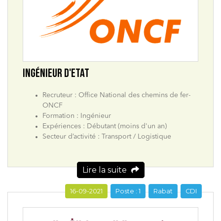
INGÉNIEUR D'ETAT
Recruteur : Office National des chemins de fer-
ONCF
Formation : Ingénieur
Expériences : Débutant (moins d'un an)
Secteur d’activité : Transport / Logistique
Lire la suite
16-09-2021
Poste : 1
Rabat
CDI