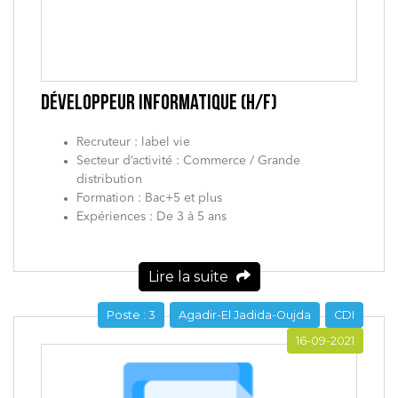
DÉVELOPPEUR INFORMATIQUE (H/F)
Recruteur : label vie
Secteur d’activité : Commerce / Grande
distribution
Formation : Bac+5 et plus
Expériences : De 3 à 5 ans
Lire la suite
Poste : 3
Agadir-El Jadida-Oujda
CDI
16-09-2021