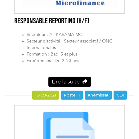
RESPONSABLE REPORTING (H/F)
Recruteur : AL KARAMA MC
Secteur d’activité : Secteur associatif / ONG
Internationales
Formation : Bac+5 et plus
Expériences : De 2 à 3 ans
Lire la suite
16-09-2021
Poste : 1
Khémissat
CDI