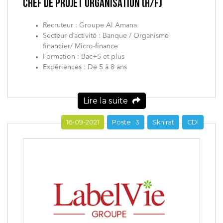
CHEF DE PROJET ORGANISATION (H/F)
Recruteur : Groupe Al Amana
Secteur d’activité : Banque / Organisme
financier/ Micro-finance
Formation : Bac+5 et plus
Expériences : De 5 à 8 ans
Lire la suite
16-09-2021
Poste : 3
Skhirat
CDI