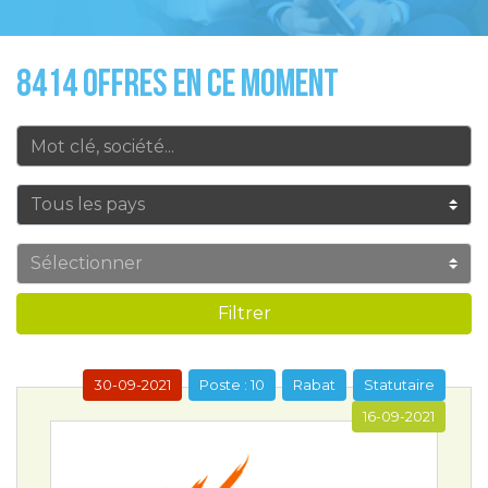
8414 OFFRES EN CE MOMENT
Filtrer
30-09-2021
Poste : 10
Rabat
Statutaire
16-09-2021