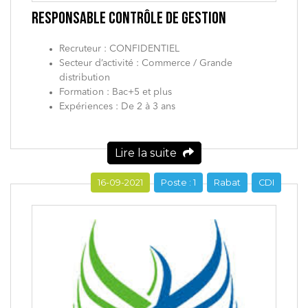
RESPONSABLE CONTRÔLE DE GESTION
Recruteur : CONFIDENTIEL
Secteur d’activité : Commerce / Grande
distribution
Formation : Bac+5 et plus
Expériences : De 2 à 3 ans
Lire la suite
16-09-2021
Poste : 1
Rabat
CDI