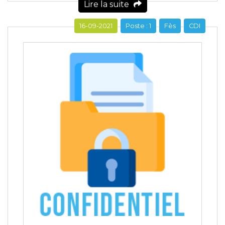
Lire la suite
16-09-2021
Poste : 1
Fès
CDI