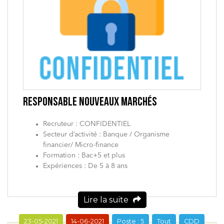
RESPONSABLE NOUVEAUX MARCHÉS
Recruteur : CONFIDENTIEL
Secteur d’activité : Banque / Organisme
financier/ Micro-finance
Formation : Bac+5 et plus
Expériences : De 5 à 8 ans
Lire la suite
23-05-2021
14-06-2021
Poste : 5
Tout
CDD