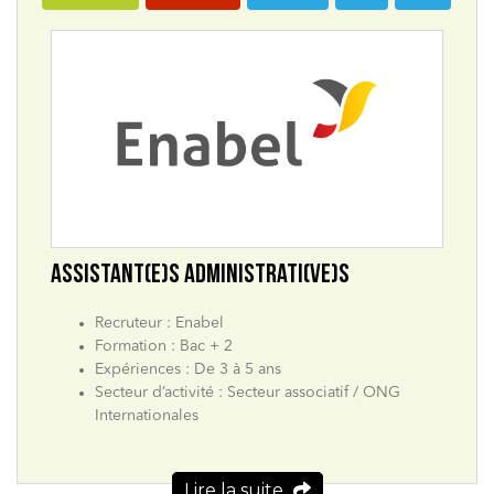
ASSISTANT(E)S ADMINISTRATI(VE)S
Recruteur : Enabel
Formation : Bac + 2
Expériences : De 3 à 5 ans
Secteur d’activité : Secteur associatif / ONG
Internationales
Lire la suite