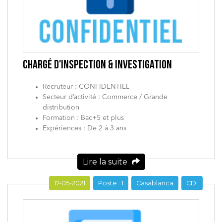
CHARGÉ D'INSPECTION & INVESTIGATION
Recruteur : CONFIDENTIEL
Secteur d’activité : Commerce / Grande
distribution
Formation : Bac+5 et plus
Expériences : De 2 à 3 ans
Lire la suite
17-05-2021
Poste : 1
Casablanca
CDI