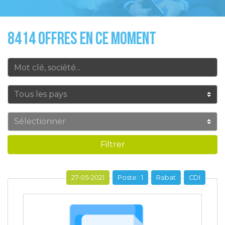
8414 OFFRES EN CE MOMENT
Filtrer
27-05-2021
Poste : 1
Rabat
CDI