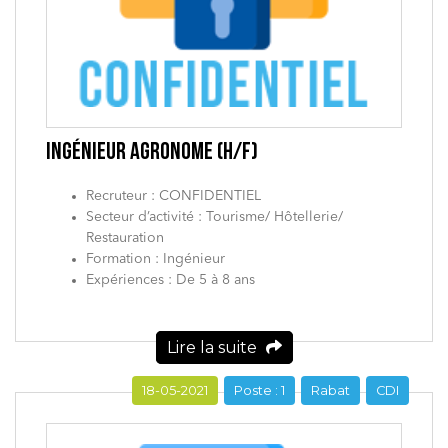
INGÉNIEUR AGRONOME (H/F)
Recruteur : CONFIDENTIEL
Secteur d’activité : Tourisme/ Hôtellerie/
Restauration
Formation : Ingénieur
Expériences : De 5 à 8 ans
Lire la suite
18-05-2021
Poste : 1
Rabat
CDI