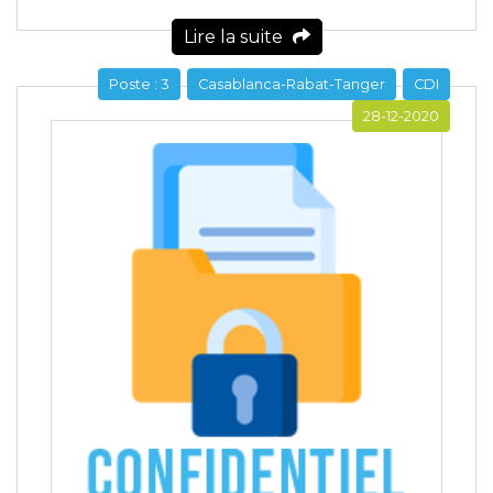
Lire la suite
Poste : 3
Casablanca-Rabat-Tanger
CDI
28-12-2020