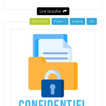
Lire la suite
25-12-2020
Poste : 1
Dakhla
CDI