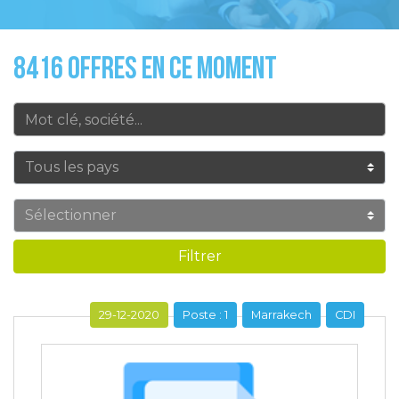
8416 OFFRES EN CE MOMENT
Filtrer
29-12-2020
Poste : 1
Marrakech
CDI