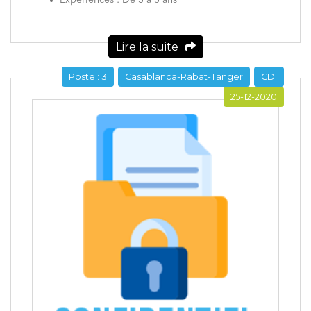
Expériences : De 3 à 5 ans
Lire la suite
Poste : 3
Casablanca-Rabat-Tanger
CDI
25-12-2020