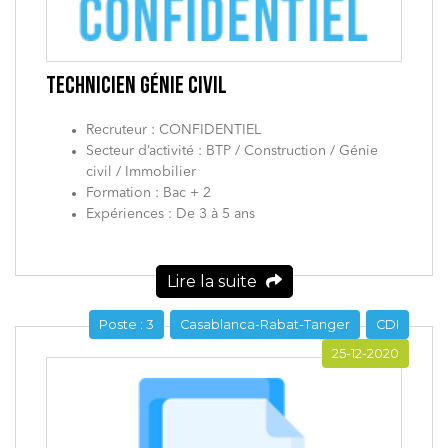
TECHNICIEN GÉNIE CIVIL
Recruteur : CONFIDENTIEL
Secteur d’activité : BTP / Construction / Génie
civil / Immobilier
Formation : Bac + 2
Expériences : De 3 à 5 ans
Lire la suite
Poste : 3
Casablanca-Rabat-Tanger
CDI
25-12-2020