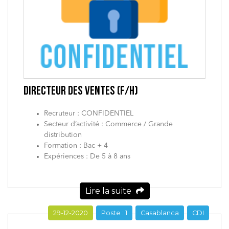
DIRECTEUR DES VENTES (F/H)
Recruteur : CONFIDENTIEL
Secteur d’activité : Commerce / Grande
distribution
Formation : Bac + 4
Expériences : De 5 à 8 ans
Lire la suite
29-12-2020
Poste : 1
Casablanca
CDI