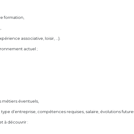
e formation,
,
périence associative, loisir, …).
vironnement actuel ;
es métiers éventuels,
s, type d’entreprise, compétences requises, salaire, évolutions futur
t à découvrir :